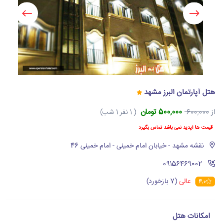
هتل آپارتمان البرز مشهد
500,000 تومان
از
600,000
( 1 نفر 1 شب)
قیمت ها آپدید نمی باشد تماس بگیرد
نقشه مشهد - خیابان امام خمینی - امام خمینی 46
‪09156469002‬
عالی
(7 بازخورد)
4.0
امکانات هتل