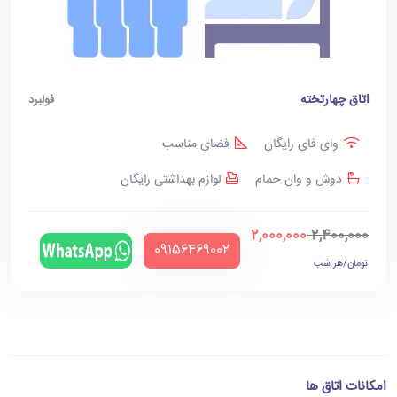
اتاق چهارتخته
فولبرد
وای فای رایگان
فضای مناسب
دوش و وان حمام
لوازم بهداشتی رایگان
2,000,000
2,400,000
‪09156469002‬
تومان/هر شب
امکانات اتاق ها