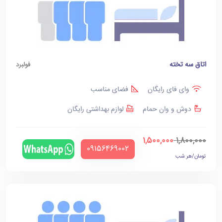
اتاق سه تخته
فولبرد
وای فای رایگان
فضای مناسب
دوش و وان حمام
لوازم بهداشتی رایگان
1,500,000
1,800,000
‪09156469002‬
تومان/هر شب