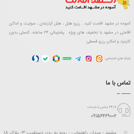
آسوده در مشهد اقامت کنید . رزرو هتل ، هتل آپارتمان ، سوئیت و اماکن
اقامتی در مشهد با تخفیف های ویژه . پشتیبانی ۲۴ ساعته، کنسلی بدون
کارمزد و امکان رزرو قسطی
شبکه های اجتماعی:
تماس با ما
24/7 تماس با خدمات
‪09156469002
مشهد - میدان راهنمایی - روبه به روی دستغیب 3- پلاک 18