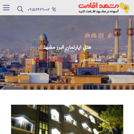
‪09156469002‬
هتل آپارتمان البرز مشهد
صفحه اصلی
هتل آپارتمان البرز مشهد