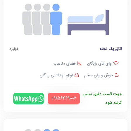
اتاق یک تخته
فولبرد
وای فای رایگان
فضای مناسب
دوش و وان حمام
لوازم بهداشتی رایگان
جهت قیمت دقیق تماس
‪09156469002‬
گرفته شود