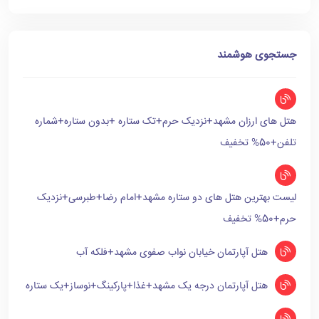
جستجوی هوشمند
هتل های ارزان مشهد+نزدیک حرم+تک ستاره +بدون ستاره+شماره
تلفن+50% تخفیف
لیست بهترین هتل های دو ستاره مشهد+امام رضا+طبرسی+نزدیک
حرم+50% تخفیف
هتل آپارتمان خیابان نواب صفوی مشهد+فلکه آب
هتل آپارتمان درجه یک مشهد+غذا+پارکینگ+نوساز+یک ستاره