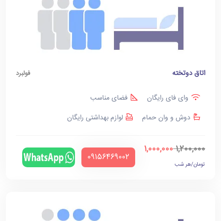
اتاق دوتخته
فولبرد
وای فای رایگان
فضای مناسب
دوش و وان حمام
لوازم بهداشتی رایگان
1,000,000
1,200,000
‪09156469002‬
تومان/هر شب