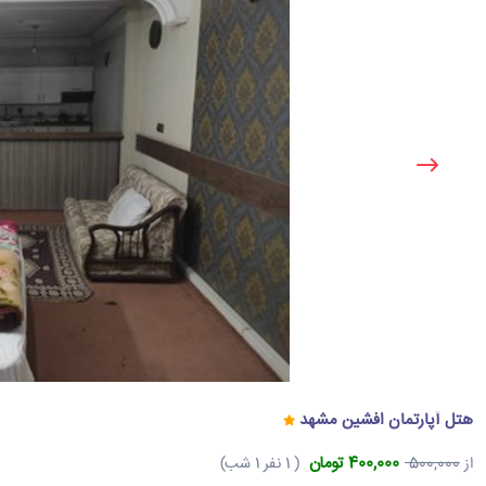
هتل آپارتمان افشین مشهد
400,000 تومان
از
500,000
( 1 نفر 1 شب)