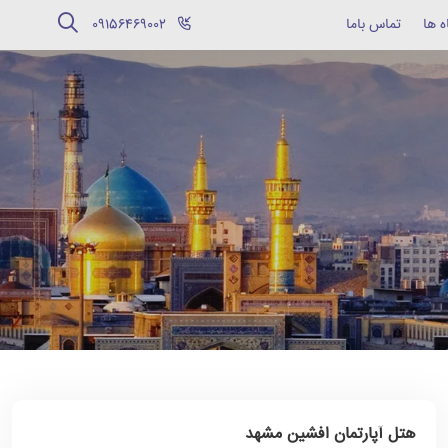
ه ها
تماس باما
‪09156469002‬
هتل آپارتمان افشین مشهد