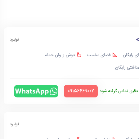
ه
فولبرد
ی رایگان
فضای مناسب
دوش و وان حمام
هداشتی رایگان
‪09156469002‬
قیق تماس گرفته شود
فولبرد