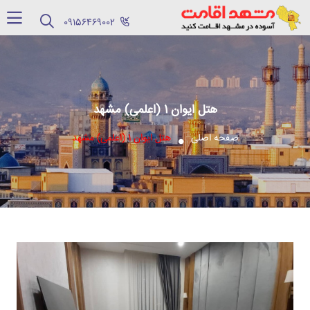
‪09156469002‬
هتل ایوان 1 (اعلمی) مشهد
صفحه اصلی
هتل ایوان 1 (اعلمی) مشهد