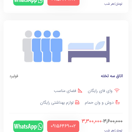
تومان/هر شب
اتاق سه تخته
فولبرد
وای فای رایگان
فضای مناسب
دوش و وان حمام
لوازم بهداشتی رایگان
3,300,000
3,600,000
‪09156469002‬
تومان/هر شب