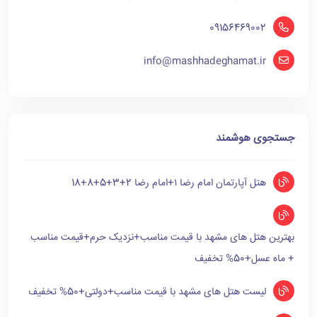
09156469002
info@mashhadeghamat.ir
جستجوی هوشمند
هتل آپارتمان امام رضا ۱+امام رضا 2+3+5+8+18
بهترین هتل های مشهد با قیمت مناسب+نزدیک حرم+قیمت مناسب
+ ماه عسل+50% تخفیف
لیست هتل های مشهد با قیمت مناسب+دولتی+50% تخفیف