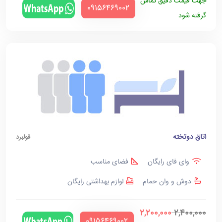
جهت قیمت دقیق تماس
‪09156469002‬
گرفته شود
اتاق دوتخته
فولبرد
وای فای رایگان
فضای مناسب
دوش و وان حمام
لوازم بهداشتی رایگان
2,200,000
2,400,000
‪09156469002‬