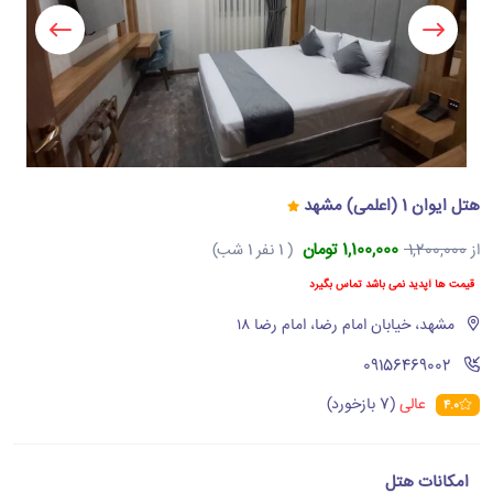
هتل ایوان 1 (اعلمی) مشهد
1,100,000 تومان
از
1,200,000
( 1 نفر 1 شب)
قیمت ها آپدید نمی باشد تماس بگیرد
مشهد، خیابان امام رضا، امام رضا ۱۸
‪09156469002‬
عالی
(7 بازخورد)
4.0
امکانات هتل