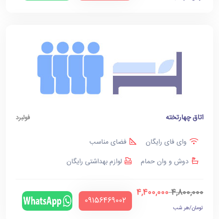
اتاق چهارتخته
فولبرد
وای فای رایگان
فضای مناسب
دوش و وان حمام
لوازم بهداشتی رایگان
4,400,000
4,800,000
‪09156469002‬
تومان/هر شب