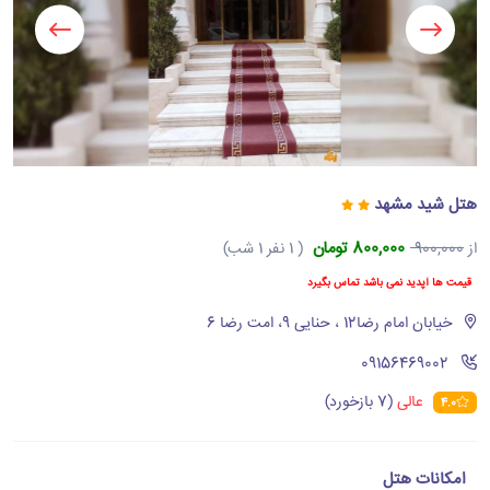
هتل شید مشهد
800,000 تومان
از
900,000
( 1 نفر 1 شب)
قیمت ها آپدید نمی باشد تماس بگیرد
خیابان امام رضا12 ، حنایی 9، امت رضا 6
‪09156469002‬
عالی
(7 بازخورد)
4.0
امکانات هتل