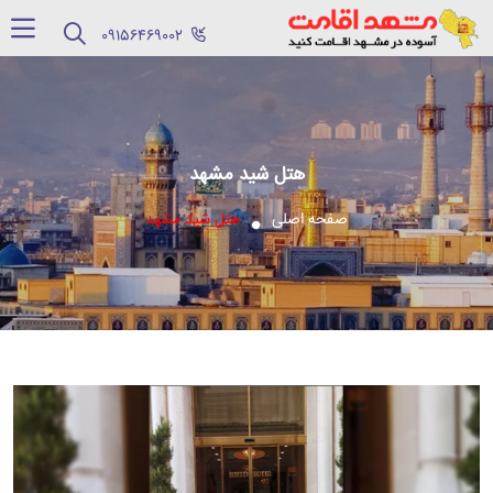
‪09156469002‬
هتل شید مشهد
صفحه اصلی
هتل شید مشهد