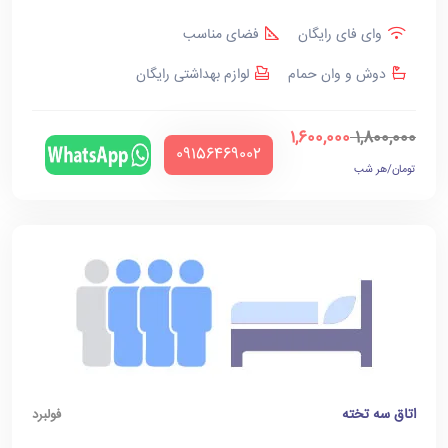
وای فای رایگان
فضای مناسب
دوش و وان حمام
لوازم بهداشتی رایگان
1,600,000
1,800,000
‪09156469002‬
تومان/هر شب
اتاق سه تخته
فولبرد