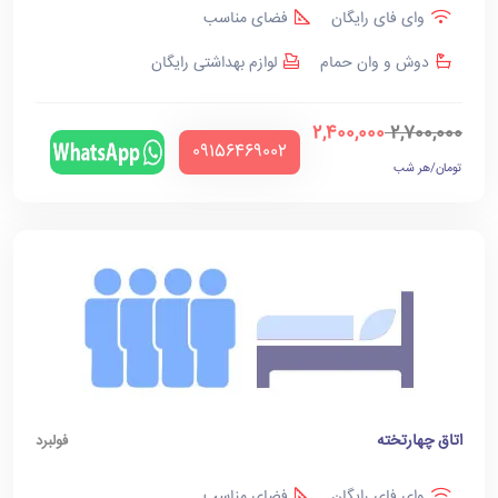
وای فای رایگان
فضای مناسب
دوش و وان حمام
لوازم بهداشتی رایگان
2,400,000
2,700,000
‪09156469002‬
تومان/هر شب
اتاق چهارتخته
فولبرد
وای فای رایگان
فضای مناسب