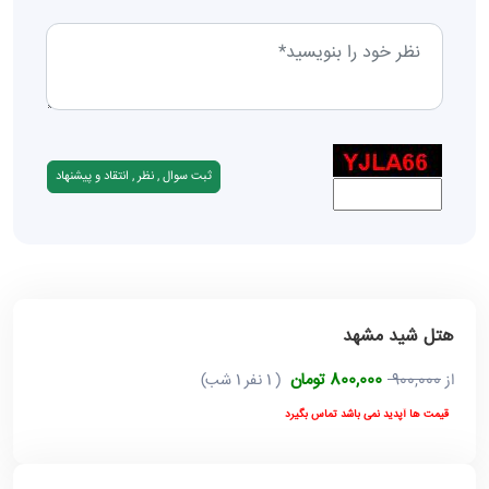
هتل شید مشهد
800,000 تومان
از
900,000
( 1 نفر 1 شب)
قیمت ها آپدید نمی باشد تماس بگیرد