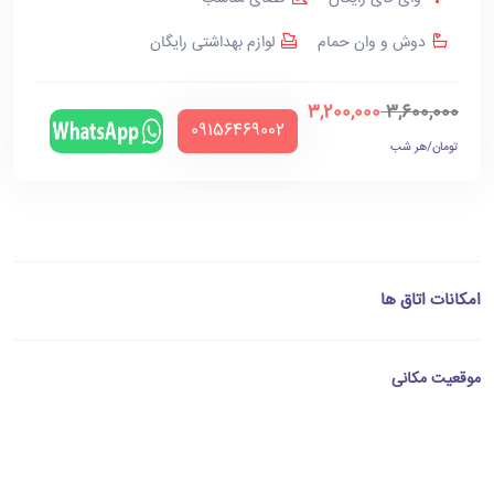
دوش و وان حمام
لوازم بهداشتی رایگان
3,200,000
3,600,000
‪09156469002‬
تومان/هر شب
امکانات اتاق ها
موقعیت مکانی