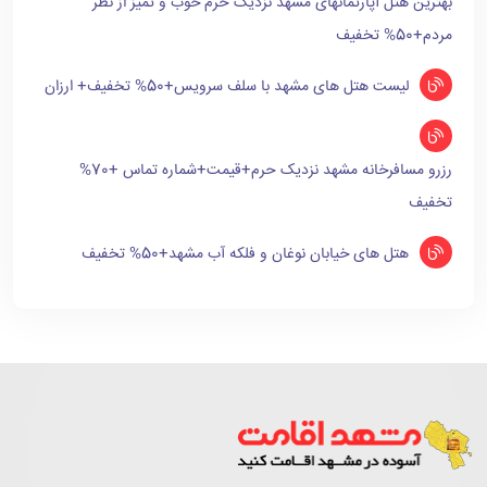
بهترین هتل آپارتمانهای مشهد نزدیک حرم خوب و تمیز از نظر
مردم+50% تخفیف
لیست هتل های مشهد با سلف سرویس+50% تخفیف+ ارزان
رزرو مسافرخانه مشهد نزدیک حرم+قیمت+شماره تماس +70%
تخفیف
هتل های خیابان نوغان و فلکه آب مشهد+50% تخفیف