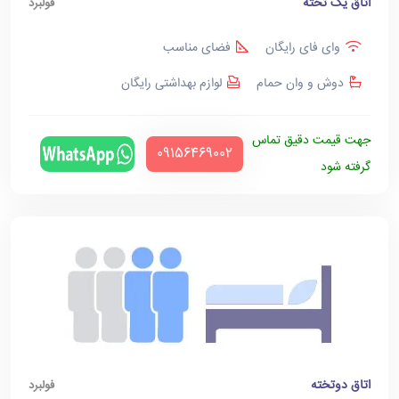
اتاق یک تخته
فولبرد
وای فای رایگان
فضای مناسب
دوش و وان حمام
لوازم بهداشتی رایگان
جهت قیمت دقیق تماس
‪09156469002‬
گرفته شود
اتاق دوتخته
فولبرد