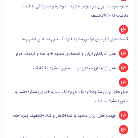
اجاره سوئیت ارزان در سراسر مشهد | دونفره و خانوادگی با قیمت
مناسب تا 90%تخفیف
قیمت هتل آپارتمان لوکس مشهد+نزدیک حرم+خیابان امام رضا
هتل آپارتمان ارزان و اقتصادی مشهد + با غذا و نزدیک حرم
هتل آپارتمان خیابان نواب صفوی مشهد+فلکه آب
هتل های ارزان مشهد+نزدیک حرم+تک ستاره +بدون ستاره+شماره
تلفن+50% تخفیف
قیمت هتل ارزان مشهد با غذا+ناهار و شام+تخفیف ویژه 50%