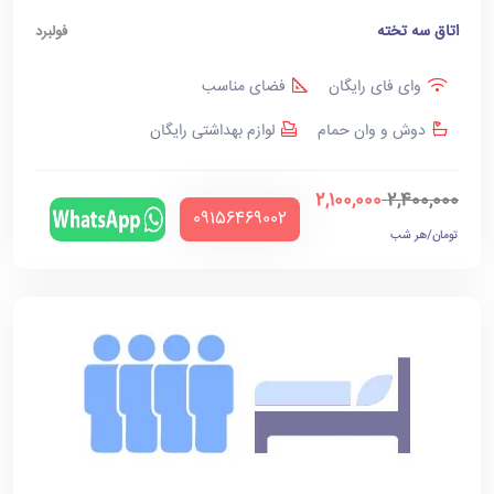
اتاق سه تخته
فولبرد
وای فای رایگان
فضای مناسب
دوش و وان حمام
لوازم بهداشتی رایگان
2,100,000
2,400,000
‪09156469002‬
تومان/هر شب