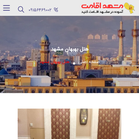
‪09156469002‬
هتل بهبهان مشهد
صفحه اصلی
هتل بهبهان مشهد