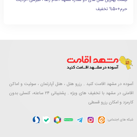
لیست بهترین هتل های دو ستاره مشهد+امام رضا+طبرسی+نزدیک
حرم+50% تخفیف
آسوده در مشهد اقامت کنید . رزرو هتل ، هتل آپارتمان ، سوئیت و اماکن
اقامتی در مشهد با تخفیف های ویژه . پشتیبانی ۲۴ ساعته، کنسلی بدون
کارمزد و امکان رزرو قسطی
شبکه های اجتماعی: