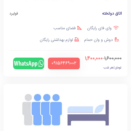
اتاق دوتخته
فولبرد
وای فای رایگان
فضای مناسب
دوش و وان حمام
لوازم بهداشتی رایگان
1,400,000
1,600,000
‪09156469002‬
تومان/هر شب