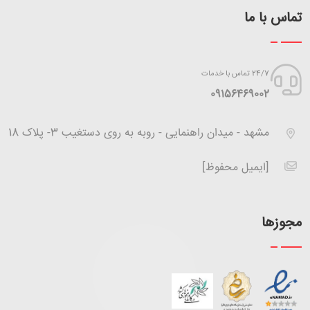
تماس با ما
24/7 تماس با خدمات
‪09156469002
مشهد - میدان راهنمایی - روبه به روی دستغیب 3- پلاک 18
[ایمیل محفوظ]
مجوزها