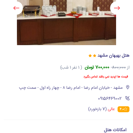
هتل بهبهان مشهد
700,000 تومان
از
800,000
( 1 نفر 1 شب)
قیمت ها آپدید نمی باشد تماس بگیرد
مشهد - خیابان امام رضا - امام رضا ۸ - چهار راه اول - سمت چپ
‪09156469002‬
عالی
(7 بازخورد)
4.0
امکانات هتل