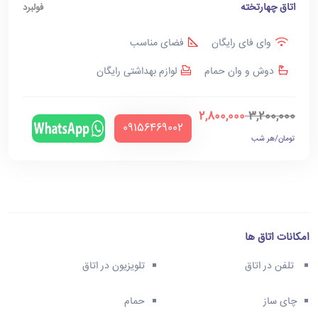
اتاق چهارتخته
فولبرد
وای فای رایگان
فضای مناسب
دوش و وان حمام
لوازم بهداشتی رایگان
2,800,000
3,200,000
‪09156469002‬
تومان/هر شب
امکانات اتاق ها
تلفن در اتاق
تلویزیون در اتاق
چای ساز
حمام