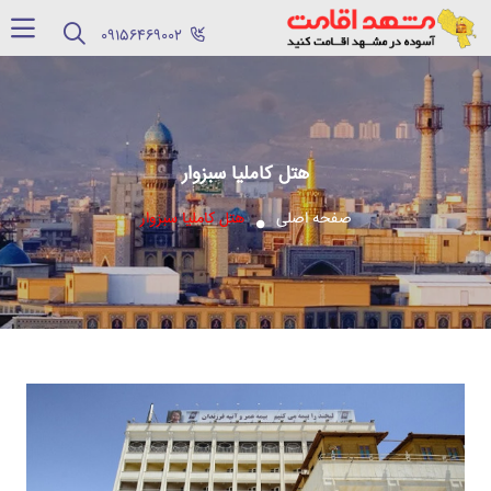
‪09156469002‬
هتل کاملیا سبزوار
صفحه اصلی
هتل کاملیا سبزوار