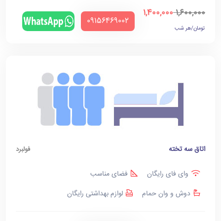
1,400,000
1,600,000
‪09156469002‬
تومان/هر شب
اتاق سه تخته
فولبرد
وای فای رایگان
فضای مناسب
دوش و وان حمام
لوازم بهداشتی رایگان