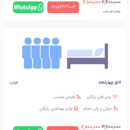
2,100,000
2,400,000
‪09156469002‬
تومان/هر شب
اتاق چهارتخته
فولبرد
وای فای رایگان
فضای مناسب
دوش و وان حمام
لوازم بهداشتی رایگان
2,800,000
3,200,000