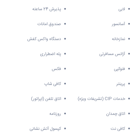
لابی
پذیرش 24 ساعته
آسانسور
صندوق امانات
نمازخانه
دستگاه واکس کفش
آژانس مسافرتی
پله اضطراری
فتوکپی
فکس
پرینتر
کافی شاپ
خدمات CIP (تشریفات ویژه)
اتاق تلفن (اپراتور)
اتاق چمدان
روزنامه
کافی نت
کپسول آتش نشانی