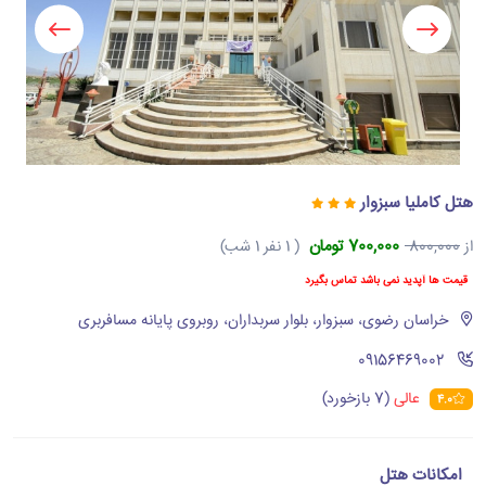
هتل کاملیا سبزوار
700,000 تومان
از
800,000
( 1 نفر 1 شب)
قیمت ها آپدید نمی باشد تماس بگیرد
خراسان رضوی، سبزوار، بلوار سربداران، روبروی پایانه مسافربری
‪09156469002‬
عالی
(7 بازخورد)
4.0
امکانات هتل