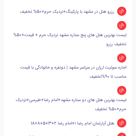
رزرو هتل در مشهد با پارکینگ+نزدیک حرم+50% تخفیف
لیست بهترین هتل های پنج ستاره مشهد نزدیک حرم + قیمت+50%
تخفیف رزرو
اجاره سوئیت ارزان در سراسر مشهد | دونفره و خانوادگی با قیمت
مناسب تا 90%تخفیف
لیست بهترین هتل های دو ستاره مشهد+امام رضا+طبرسی+نزدیک
حرم+50% تخفیف
هتل آپارتمان امام رضا ۱+امام رضا 2+3+5+8+18