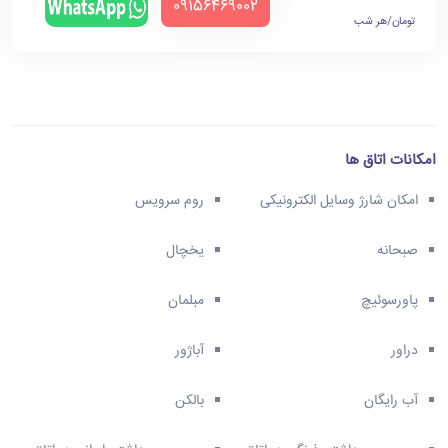
‪09156469002‬
تومان/هر شب
امکانات اتاق ها
امکان شارژ وسایل الکترونیکی
روم سرویس
صبحانه
یخچال
پاورسوئیچ
مبلمان
دراور
آباژور
آب رایگان
بالکن