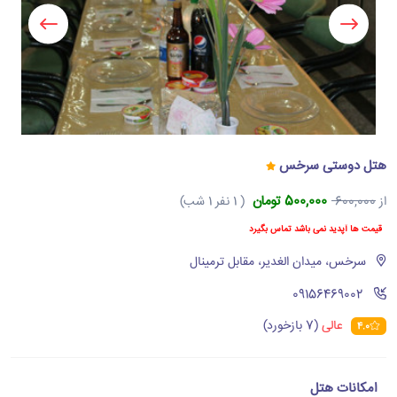
هتل دوستی سرخس
500,000 تومان
از
600,000
( 1 نفر 1 شب)
قیمت ها آپدید نمی باشد تماس بگیرد
سرخس، میدان الغدیر، مقابل ترمینال
‪09156469002‬
عالی
(7 بازخورد)
4.0
امکانات هتل