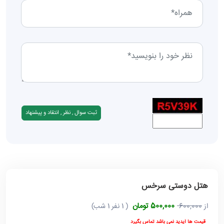
هتل دوستی سرخس
500,000 تومان
از
600,000
( 1 نفر 1 شب)
قیمت ها آپدید نمی باشد تماس بگیرد