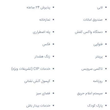
لابی
پذیرش 24 ساعته
صندوق امانات
نمازخانه
دستگاه واکس کفش
پله اضطراری
فتوکپی
فکس
پرینتر
زنگ هشدار
تاکسی سرویس
خدمات CIP (تشریفات ویژه)
روزنامه
کپسول آتش نشانی
سیستم اعلام حریق
فضای سبز
پارک کودک
خدمات بیدار باش