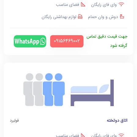
وای فای رایگان
فضای مناسب
دوش و وان حمام
لوازم بهداشتی رایگان
جهت قیمت دقیق تماس
‪09156469002‬
گرفته شود
اتاق دوتخته
فولبرد
وای فای رایگان
فضای مناسب