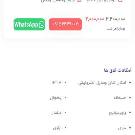
دوش و وان حمام
لوازم بهداشتی رایگان
2,000,000
2,400,000
‪09156469002‬
تومان/هر شب
امکانات اتاق ها
امکان شارژ وسایل الکترونیکی
IPTV
صبحانه
یخچال
پاورسوئیچ
مبلمان
دراور
آباژور