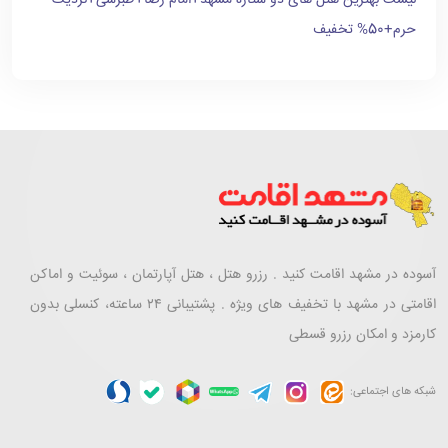
لیست بهترین هتل های دو ستاره مشهد+امام رضا+طبرسی+نزدیک
حرم+50% تخفیف
آسوده در مشهد اقامت کنید . رزرو هتل ، هتل آپارتمان ، سوئیت و اماکن
اقامتی در مشهد با تخفیف های ویژه . پشتیبانی ۲۴ ساعته، کنسلی بدون
کارمزد و امکان رزرو قسطی
شبکه های اجتماعی: