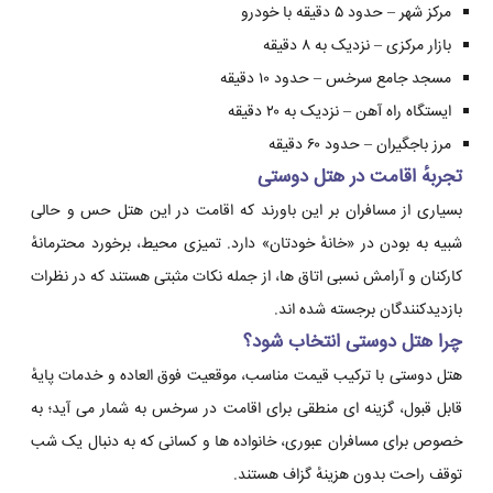
مرکز شهر – حدود ۵ دقیقه با خودرو
بازار مرکزی – نزدیک به ۸ دقیقه
مسجد جامع سرخس – حدود ۱۰ دقیقه
ایستگاه راه آهن – نزدیک به ۲۰ دقیقه
مرز باجگیران – حدود ۶۰ دقیقه
تجربهٔ اقامت در هتل دوستی
بسیاری از مسافران بر این باورند که اقامت در این هتل حس و حالی
شبیه به بودن در «خانهٔ خودتان» دارد. تمیزی محیط، برخورد محترمانهٔ
کارکنان و آرامش نسبی اتاق ها، از جمله نکات مثبتی هستند که در نظرات
بازدیدکنندگان برجسته شده اند.
چرا هتل دوستی انتخاب شود؟
هتل دوستی با ترکیب قیمت مناسب، موقعیت فوق العاده و خدمات پایهٔ
قابل قبول، گزینه ای منطقی برای اقامت در سرخس به شمار می آید؛ به
خصوص برای مسافران عبوری، خانواده ها و کسانی که به دنبال یک شب
توقف راحت بدون هزینهٔ گزاف هستند.