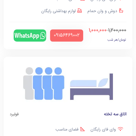
دوش و وان حمام
لوازم بهداشتی رایگان
1,000,000
1,200,000
‪09156469002‬
تومان/هر شب
اتاق سه تخته
فولبرد
وای فای رایگان
فضای مناسب