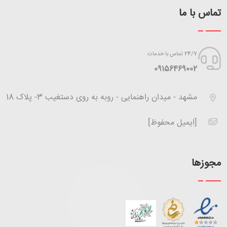
تماس با ما
24/7 تماس با خدمات
‪09156469002
مشهد - میدان راهنمایی - روبه به روی دستغیب 3- پلاک 18
[ایمیل محفوظ]
مجوزها