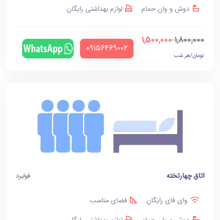
دوش و وان حمام
لوازم بهداشتی رایگان
1,500,000
1,800,000
‪09156469002‬
تومان/هر شب
اتاق چهارتخته
فولبرد
وای فای رایگان
فضای مناسب