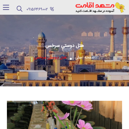
‪09156469002‬
هتل دوستی سرخس
صفحه اصلی
هتل دوستی سرخس