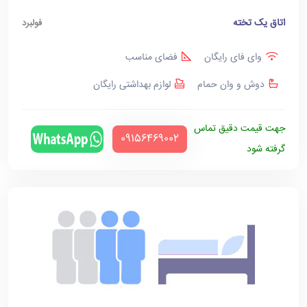
اتاق یک تخته
فولبرد
وای فای رایگان
فضای مناسب
دوش و وان حمام
لوازم بهداشتی رایگان
جهت قیمت دقیق تماس
‪09156469002‬
گرفته شود