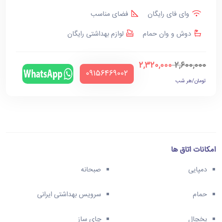
وای فای رایگان
فضای مناسب
دوش و وان حمام
لوازم بهداشتی رایگان
2,320,000
2,600,000
‪09156469002‬
تومان/هر شب
امکانات اتاق ها
دمپایی
صبحانه
حمام
سرویس بهداشتی ایرانی
یخچال
چای ساز