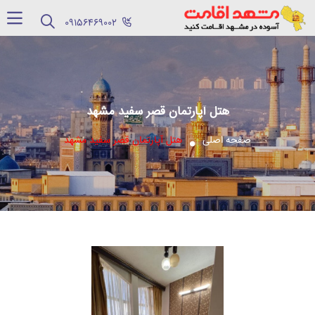
‪09156469002‬
هتل آپارتمان قصر سفید مشهد
صفحه اصلی
هتل آپارتمان قصر سفید مشهد