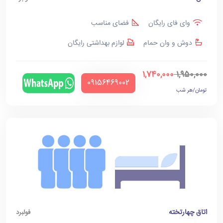
وای فای رایگان
فضای مناسب
دوش و وان حمام
لوازم بهداشتی رایگان
1,740,000
1,950,000
‪09156469002‬
تومان/هر شب
اتاق چهارتخته
فولبرد