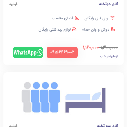
اتاق دوتخته
فولبرد
وای فای رایگان
فضای مناسب
دوش و وان حمام
لوازم بهداشتی رایگان
1,160,000
1,300,000
‪09156469002‬
تومان/هر شب
اتاق سه تخته
فولبرد