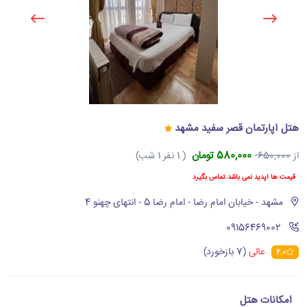
هتل آپارتمان قصر سفید مشهد
580,000 تومان
از
650,000
( 1 نفر 1 شب)
قیمت ها آپدید نمی باشد تماس بگیرد
مشهد - خیابان امام رضا - امام رضا 5 - انتهای چهنو 4
‪09156469002‬
عالی
(7 بازخورد)
4.0
امکانات هتل