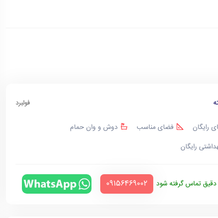
ه
فولبرد
ی رایگان
فضای مناسب
دوش و وان حمام
هداشتی رایگان
‪09156469002‬
قیق تماس گرفته شود