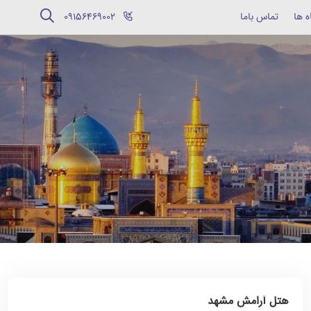
ه ها
تماس باما
‪09156469002‬
هتل آرامش مشهد