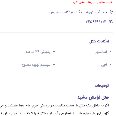
قیمت ها آپدید نمی باشد تماس بگیرد
فلکه آب -کوچه عیدگاه -عیدگاه 6- سروش 1
‪09156469002‬
امکانات هتل
آسانسور
پذیرش 24 ساعته
لابی
سیستم تهویه مطبوع
توضیحات
هتل آرامش مشهد
اگر به دنبال یک هتل با قیمت مناسب در نزدیکی حرم امام رضا هستید و می
گزینه ای عالی برای شما به شمار می آید. این هتل تنها ۵ دقیقه تا حرم مطهر فاصله دارد و در یکی از کوچه های نزدیک به حرم واقع شده است.