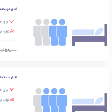
اتاق دوتخته
وای فا
لوازم ب
1,658,000
اتاق سه تخت
وای فا
لوازم ب