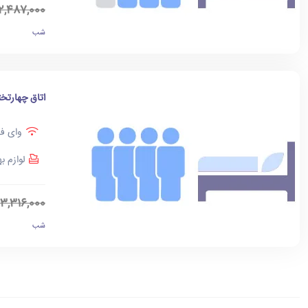
2,487,000
شب
اتاق چهارتخت
وای فا
لوازم ب
3,316,000
شب