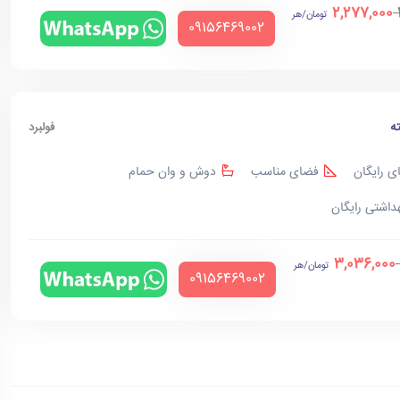
2,277,000
تومان/هر
‪09156469002‬
ه
فولبرد
ی رایگان
فضای مناسب
دوش و وان حمام
هداشتی رایگان
3,036,000
تومان/هر
‪09156469002‬