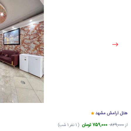
هتل آرامش مشهد
759,000 تومان
از
829,000
( 1 نفر 1 شب)