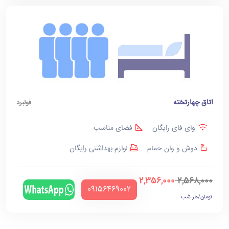
اتاق چهارتخته
فولبرد
وای فای رایگان
فضای مناسب
دوش و وان حمام
لوازم بهداشتی رایگان
2,356,000
2,568,000
‪09156469002‬
تومان/هر شب