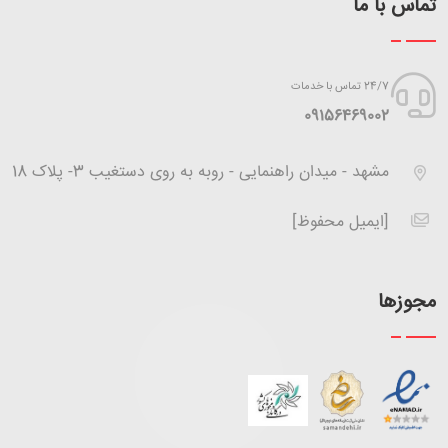
تماس با ما
24/7 تماس با خدمات
‪09156469002
مشهد - میدان راهنمایی - روبه به روی دستغیب 3- پلاک 18
[ایمیل محفوظ]
مجوزها