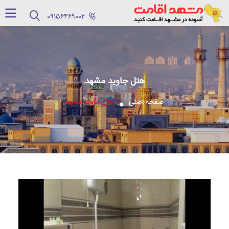
‪09156469002‬
هتل جاوید مشهد
صفحه اصلی
هتل جاوید مشهد