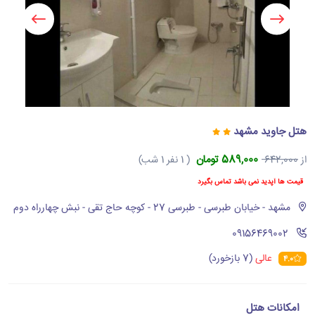
هتل جاوید مشهد
589,000 تومان
از
642,000
( 1 نفر 1 شب)
قیمت ها آپدید نمی باشد تماس بگیرد
مشهد - خیابان طبرسی - طبرسی 27 - کوچه حاج تقی - نبش چهارراه دوم
‪09156469002‬
عالی
(7 بازخورد)
4.0
امکانات هتل