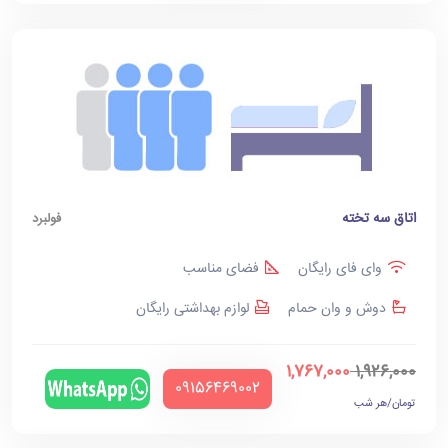
اتاق سه تخته
فولبرد
وای فای رایگان
فضای مناسب
دوش و وان حمام
لوازم بهداشتی رایگان
1,767,000
1,926,000
‪09156469002‬
تومان/هر شب