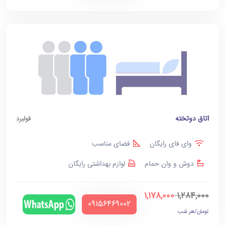
اتاق دوتخته
فولبرد
وای فای رایگان
فضای مناسب
دوش و وان حمام
لوازم بهداشتی رایگان
1,178,000
1,284,000
‪09156469002‬
تومان/هر شب