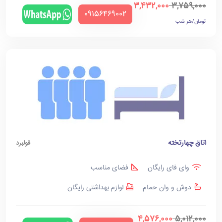
3,432,000
3,759,000
‪09156469002‬
تومان/هر شب
اتاق چهارتخته
فولبرد
وای فای رایگان
فضای مناسب
دوش و وان حمام
لوازم بهداشتی رایگان
4,576,000
5,012,000