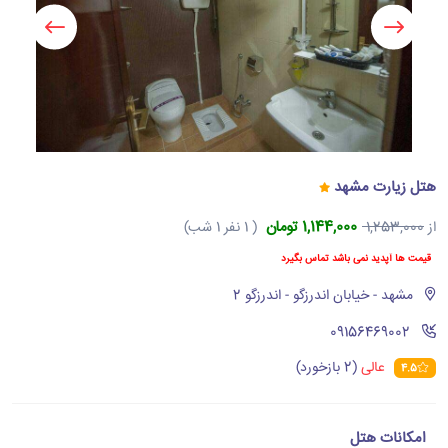
هتل زیارت مشهد
1,144,000 تومان
از
1,253,000
( 1 نفر 1 شب)
قیمت ها آپدید نمی باشد تماس بگیرد
مشهد - خیابان اندرزگو - اندرزگو 2
‪09156469002‬
عالی
(2 بازخورد)
4.5
امکانات هتل