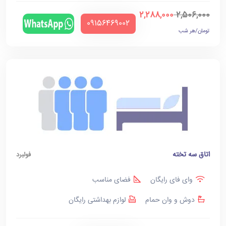
2,288,000
2,506,000
‪09156469002‬
تومان/هر شب
اتاق سه تخته
فولبرد
وای فای رایگان
فضای مناسب
دوش و وان حمام
لوازم بهداشتی رایگان