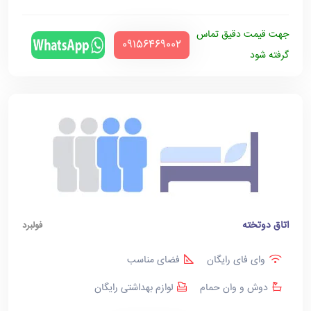
جهت قیمت دقیق تماس
‪09156469002‬
گرفته شود
اتاق دوتخته
فولبرد
وای فای رایگان
فضای مناسب
دوش و وان حمام
لوازم بهداشتی رایگان