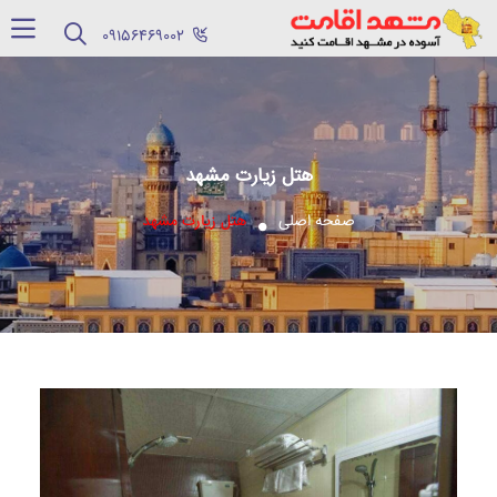
‪09156469002‬
هتل زیارت مشهد
صفحه اصلی
هتل زیارت مشهد