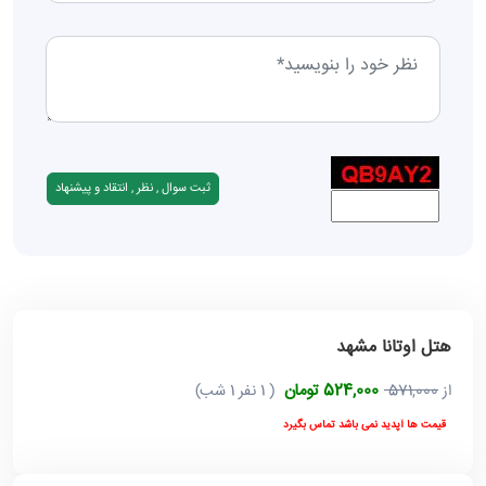
هتل اوتانا مشهد
524,000 تومان
از
571,000
( 1 نفر 1 شب)
قیمت ها آپدید نمی باشد تماس بگیرد