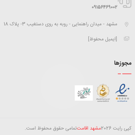
‪09156469002
مشهد - میدان راهنمایی - روبه به روی دستغیب 3- پلاک 18
[ایمیل محفوظ]
مجوزها
کپی رایت
2026
مشهد اقامت
تمامی حقوق محفوظ است.