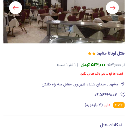
هتل اوتانا مشهد
524,000 تومان
از
571,000
( 1 نفر 1 شب)
قیمت ها آپدید نمی باشد تماس بگیرد
مشهد , میدان هفده شهریور , مقابل سه راه دانش
‪09156469002‬
عالی
(7 بازخورد)
4.0
امکانات هتل