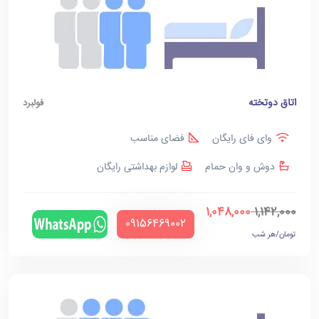
اتاق دوتخته
فولبرد
وای فای رایگان
فضای مناسب
دوش و وان حمام
لوازم بهداشتی رایگان
1,048,000
1,142,000
‪09156469002‬
تومان/هر شب