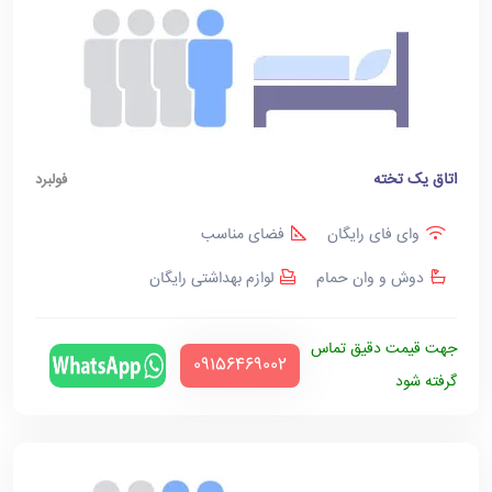
اتاق یک تخته
فولبرد
وای فای رایگان
فضای مناسب
دوش و وان حمام
لوازم بهداشتی رایگان
جهت قیمت دقیق تماس
‪09156469002‬
گرفته شود