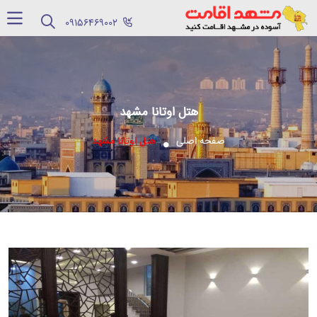
‪09156469002‬
هتل اوتانا مشهد
صفحه اصلی
هتل اوتانا مشهد