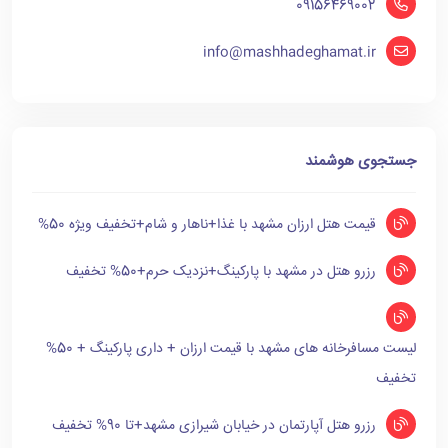
09156469002
info@mashhadeghamat.ir
جستجوی هوشمند
قیمت هتل ارزان مشهد با غذا+ناهار و شام+تخفیف ویژه 50%
رزرو هتل در مشهد با پارکینگ+نزدیک حرم+50% تخفیف
لیست مسافرخانه های مشهد با قیمت ارزان + داری پارکینگ + 50%
تخفیف
رزرو هتل آپارتمان در خیابان شیرازی مشهد+تا 90% تخفیف