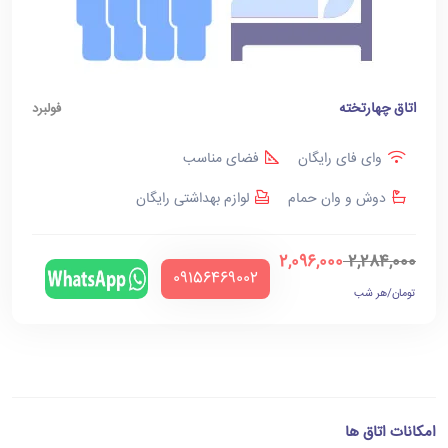
اتاق چهارتخته
فولبرد
وای فای رایگان
فضای مناسب
دوش و وان حمام
لوازم بهداشتی رایگان
2,096,000
2,284,000
‪09156469002‬
تومان/هر شب
امکانات اتاق ها