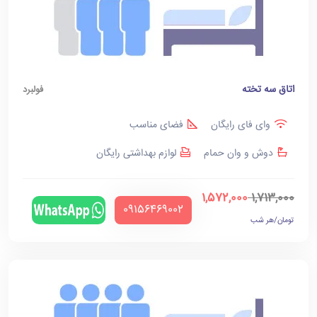
اتاق سه تخته
فولبرد
وای فای رایگان
فضای مناسب
دوش و وان حمام
لوازم بهداشتی رایگان
1,572,000
1,713,000
‪09156469002‬
تومان/هر شب