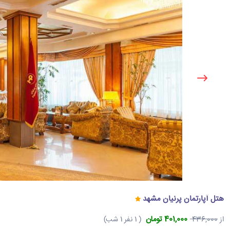
هتل آپارتمان پرنیان مشهد
401,000 تومان
از
436,000
( 1 نفر 1 شب)