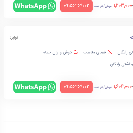
1,203,000
‪09156469002‬
تومان/هر شب
ه
فولبرد
ی رایگان
فضای مناسب
دوش و وان حمام
هداشتی رایگان
1,604,000
‪09156469002‬
تومان/هر شب