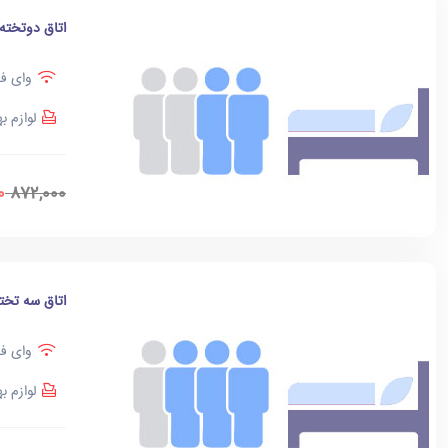
اتاق دوتخته
وای فا
لوازم ب
0
872,000
اتاق سه تخت
وای فا
لوازم ب