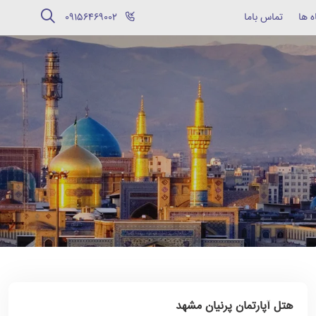
ه ها
تماس باما
‪09156469002‬
هتل آپارتمان پرنیان مشهد