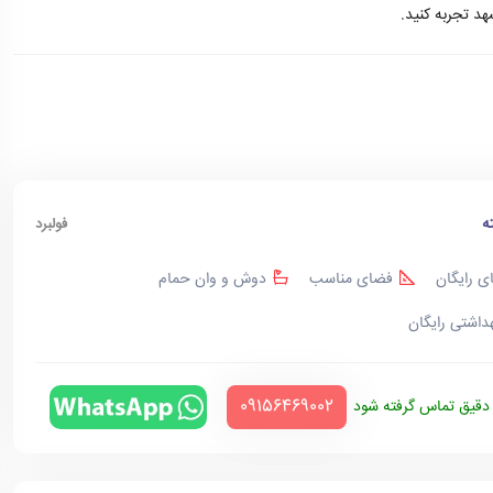
هد تجربه کنید.
ه
فولبرد
ی رایگان
فضای مناسب
دوش و وان حمام
هداشتی رایگان
‪09156469002‬
قیق تماس گرفته شود