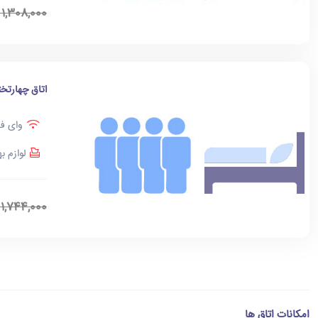
1,308,000
اتاق چهارتخت
وای فا
لوازم ب
1,744,000
امکانات اتاق ها