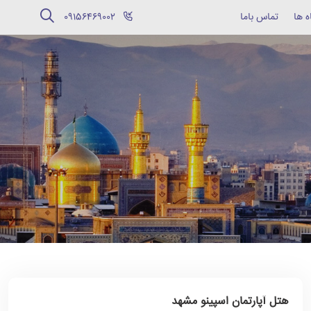
ه ها
تماس باما
‪09156469002‬
هتل آپارتمان اسپینو مشهد