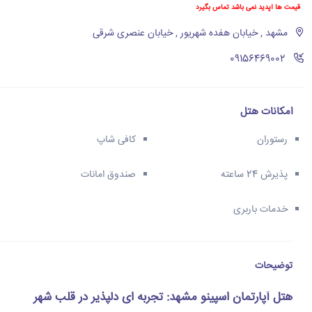
قیمت ها آپدید نمی باشد تماس بگیرد
مشهد , خیابان هفده شهریور , خیابان عنصری شرقی
‪09156469002‬
امکانات هتل
رستوران
کافی شاپ
پذیرش 24 ساعته
صندوق امانات
خدمات باربری
توضیحات
هتل آپارتمان اسپینو مشهد: تجربه ای دلپذیر در قلب شهر