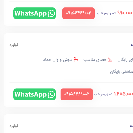
990,000
‪09156469002‬
تومان/هر شب
ه
فولبرد
ی رایگان
فضای مناسب
دوش و وان حمام
هداشتی رایگان
1,485,00
‪09156469002‬
تومان/هر شب
ه
فولبرد