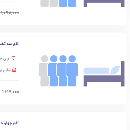
1,078,000
اتاق سه تخت
وای فا
لوازم ب
0
1,617,000
اتاق چهارتخت