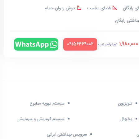
ی رایگان
فضای مناسب
دوش و وان حمام
هداشتی رایگان
1,980,000
‪09156469002‬
تومان/هر شب
تلویزیون
سیستم تهویه مطبوع
یخچال
سیستم گرمایش و سرمایش
ی
سرویس بهداشتی ایرانی