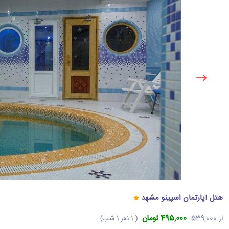
هتل آپارتمان اسپینو مشهد
495,000 تومان
از
539,000
( 1 نفر 1 شب)