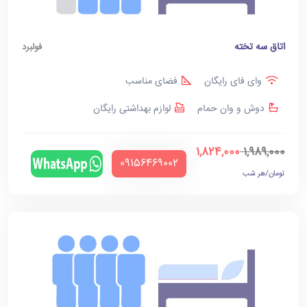
اتاق سه تخته
فولبرد
وای فای رایگان
فضای مناسب
دوش و وان حمام
لوازم بهداشتی رایگان
1,824,000
1,989,000
‪09156469002‬
تومان/هر شب