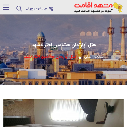
‪09156469002‬
هتل آپارتمان هشتمین اختر مشهد
صفحه اصلی
هتل آپارتمان هشتمین اختر مشهد