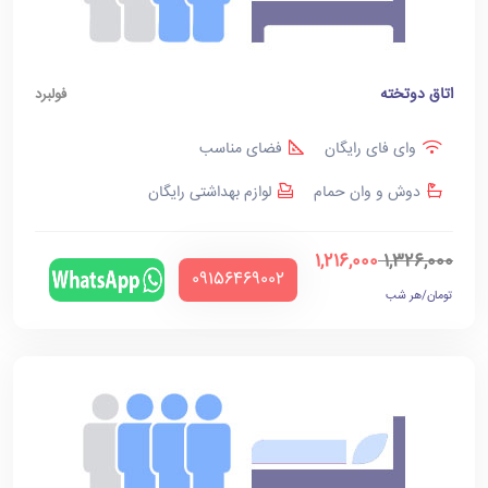
اتاق دوتخته
فولبرد
وای فای رایگان
فضای مناسب
دوش و وان حمام
لوازم بهداشتی رایگان
1,216,000
1,326,000
‪09156469002‬
تومان/هر شب