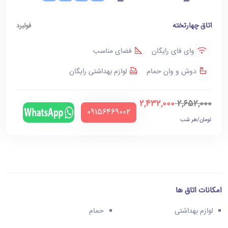
اتاق چهارتخته
فولبرد
وای فای رایگان
فضای مناسب
دوش و وان حمام
لوازم بهداشتی رایگان
2,432,000
2,652,000
‪09156469002‬
تومان/هر شب
امکانات اتاق ها
لوازم بهداشتی
حمام