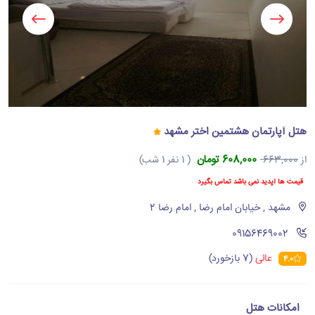
هتل آپارتمان هشتمین اختر مشهد
608,000 تومان
از
663,000
( 1 نفر 1 شب)
قیمت ها آپدید نمی باشد تماس بگیرد
مشهد , خیابان امام رضا , امام رضا 2
‪09156469002‬
عالی
(7 بازخورد)
4.0
امکانات هتل