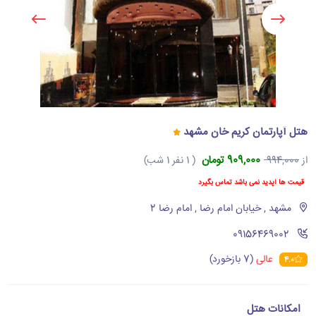
هتل آپارتمان کریم خان مشهد
909,000 تومان
از
994,000
( 1 نفر 1 شب)
قیمت ها آپدید نمی باشد تماس بگیرد
مشهد , خیابان امام رضا , امام رضا 2
‪09156469002‬
عالی
(7 بازخورد)
4.0
امکانات هتل