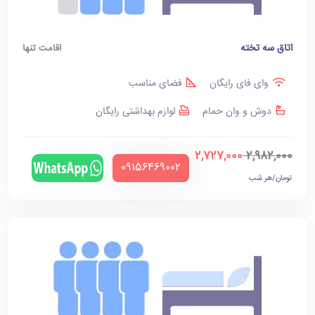
اتاق سه تخته
اقامت تنها
وای فای رایگان
فضای مناسب
دوش و وان حمام
لوازم بهداشتی رایگان
2,727,000
2,982,000
‪09156469002‬
تومان/هر شب