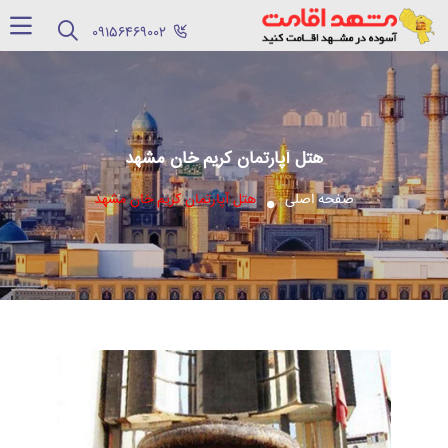
‪09156469002‬
هتل آپارتمان کریم خان مشهد
صفحه اصلی
هتل آپارتمان کریم خان مشهد