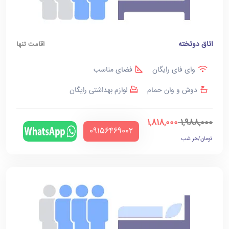
اتاق دوتخته
اقامت تنها
وای فای رایگان
فضای مناسب
دوش و وان حمام
لوازم بهداشتی رایگان
1,818,000
1,988,000
‪09156469002‬
تومان/هر شب