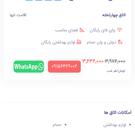
اتاق چهارتخته
اقامت تنها
وای فای رایگان
فضای مناسب
دوش و وان حمام
لوازم بهداشتی رایگان
3,636,000
3,976,000
‪09156469002‬
تومان/هر شب
امکانات اتاق ها
لوازم بهداشتی
حمام