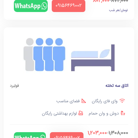
802,000
872,000
‪09156469002‬
تومان/هر شب
اتاق سه تخته
فولبرد
وای فای رایگان
فضای مناسب
دوش و وان حمام
لوازم بهداشتی رایگان
1,203,000
1,308,000