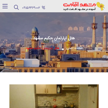
‪09156469002‬
هتل آپارتمان حکیم مشهد
صفحه اصلی
هتل آپارتمان حکیم مشهد