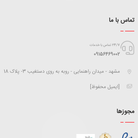
تماس با ما
24/7 تماس با خدمات
‪09156469002
مشهد - میدان راهنمایی - روبه به روی دستغیب 3- پلاک 18
[ایمیل محفوظ]
مجوزها