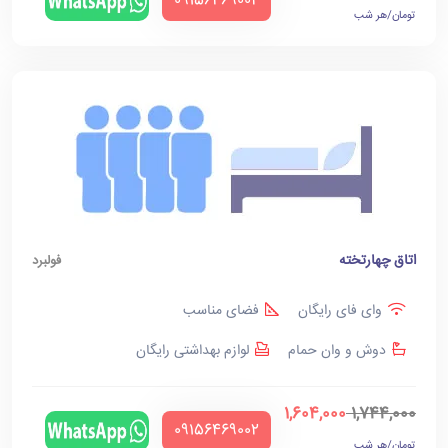
‪09156469002‬
تومان/هر شب
اتاق چهارتخته
فولبرد
وای فای رایگان
فضای مناسب
دوش و وان حمام
لوازم بهداشتی رایگان
1,604,000
1,744,000
‪09156469002‬
تومان/هر شب