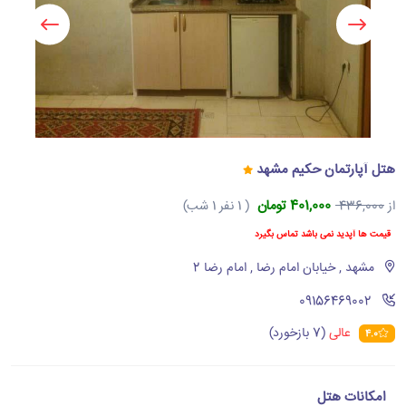
هتل آپارتمان حکیم مشهد
401,000 تومان
از
436,000
( 1 نفر 1 شب)
قیمت ها آپدید نمی باشد تماس بگیرد
مشهد , خیابان امام رضا , امام رضا 2
‪09156469002‬
عالی
(7 بازخورد)
4.0
امکانات هتل