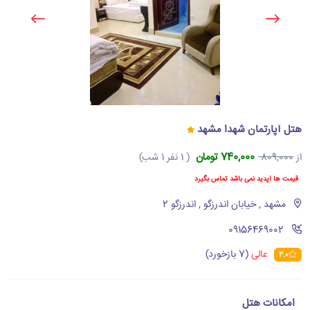
هتل آپارتمان شهدا مشهد
740,000 تومان
از
809,000
( 1 نفر 1 شب)
قیمت ها آپدید نمی باشد تماس بگیرد
مشهد , خیابان اندرزگو , اندرزگو 2
‪09156469002‬
عالی
(7 بازخورد)
4.0
امکانات هتل