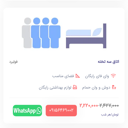
اتاق سه تخته
فولبرد
وای فای رایگان
فضای مناسب
دوش و وان حمام
لوازم بهداشتی رایگان
2,220,000
2,427,000
‪09156469002‬
تومان/هر شب