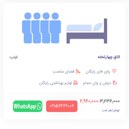
اتاق چهارتخته
فولبرد
وای فای رایگان
فضای مناسب
دوش و وان حمام
لوازم بهداشتی رایگان
2,960,000
3,236,000
‪09156469002‬
تومان/هر شب