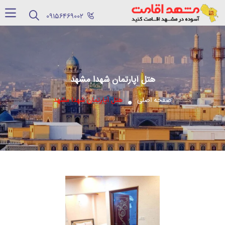
‪09156469002‬
هتل آپارتمان شهدا مشهد
صفحه اصلی
هتل آپارتمان شهدا مشهد