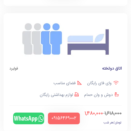
اتاق دوتخته
فولبرد
وای فای رایگان
فضای مناسب
دوش و وان حمام
لوازم بهداشتی رایگان
1,480,000
1,618,000
‪09156469002‬
تومان/هر شب