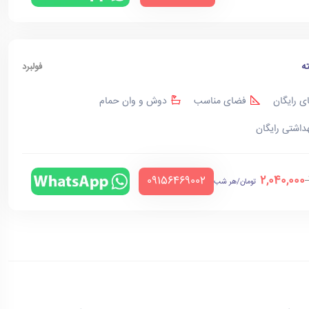
ه
فولبرد
ی رایگان
فضای مناسب
دوش و وان حمام
هداشتی رایگان
2,040,000
‪09156469002‬
تومان/هر شب