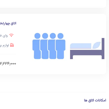
اتاق چهارتخت
وای فا
لوازم ب
2,224,000
امکانات اتاق ها