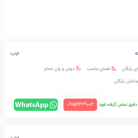
ه
فولبرد
ی رایگان
فضای مناسب
دوش و وان حمام
هداشتی رایگان
‪09156469002‬
قیق تماس گرفته شود
فولبرد