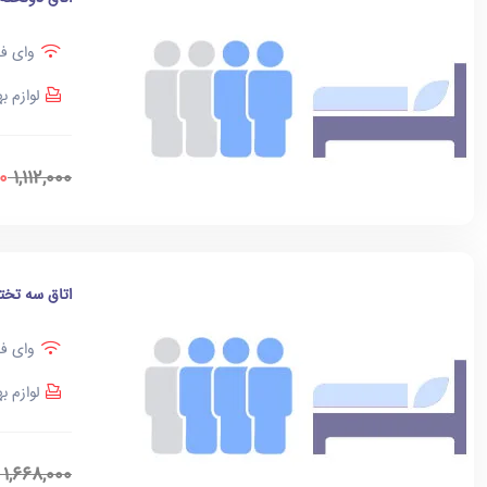
وای فا
لوازم ب
00
1,112,000
اتاق سه تخت
وای فا
لوازم ب
1,668,000