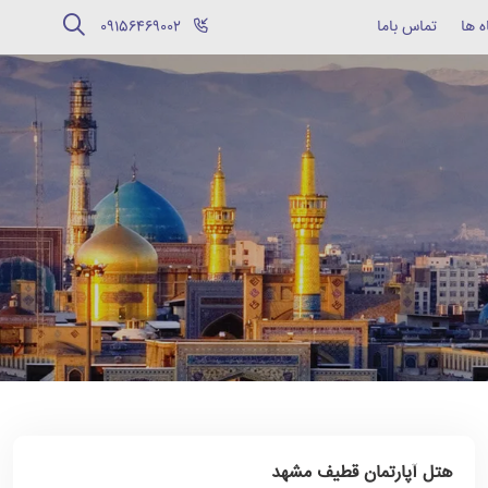
ه ها
تماس باما
‪09156469002‬
هتل آپارتمان قطیف مشهد