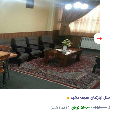
هتل آپارتمان قطیف مشهد
510,000 تومان
از
556,000
( 1 نفر 1 شب)