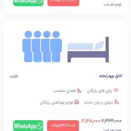
‪09156469002‬
تومان/هر شب
اتاق چهارتخته
فولبرد
وای فای رایگان
فضای مناسب
دوش و وان حمام
لوازم بهداشتی رایگان
2,168,000
2,364,000
‪09156469002‬
تومان/هر شب