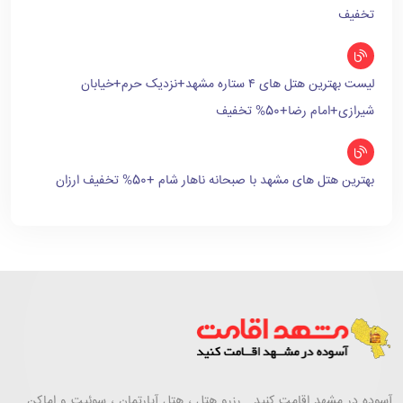
تخفیف
لیست بهترین هتل های ۴ ستاره مشهد+نزدیک حرم+خیابان
شیرازی+امام رضا+50% تخفیف
بهترین هتل های مشهد با صبحانه ناهار شام +50% تخفیف ارزان
آسوده در مشهد اقامت کنید . رزرو هتل ، هتل آپارتمان ، سوئیت و اماکن