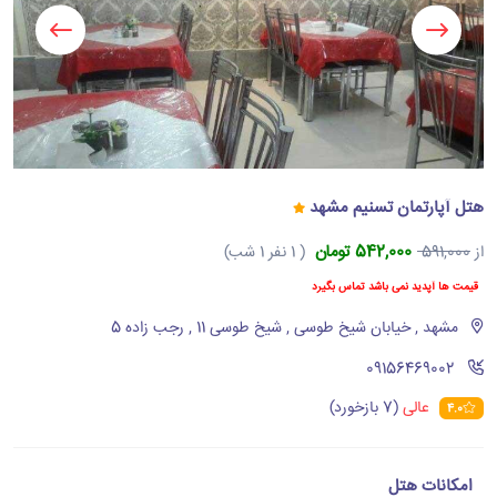
هتل آپارتمان تسنیم مشهد
542,000 تومان
از
591,000
( 1 نفر 1 شب)
قیمت ها آپدید نمی باشد تماس بگیرد
مشهد , خیابان شیخ طوسی , شیخ طوسی 11 , رجب زاده 5
‪09156469002‬
عالی
(7 بازخورد)
4.0
امکانات هتل