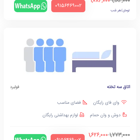
1,084,000
1,182,000
‪09156469002‬
تومان/هر شب
اتاق سه تخته
فولبرد
وای فای رایگان
فضای مناسب
دوش و وان حمام
لوازم بهداشتی رایگان
1,626,000
1,773,000