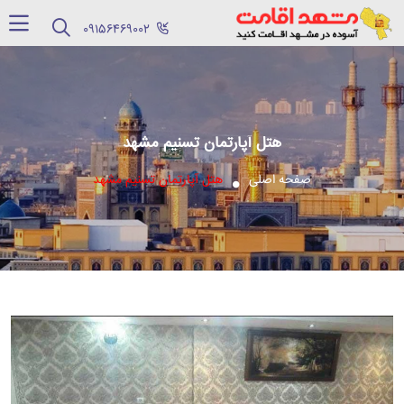
‪09156469002‬
هتل آپارتمان تسنیم مشهد
صفحه اصلی
هتل آپارتمان تسنیم مشهد