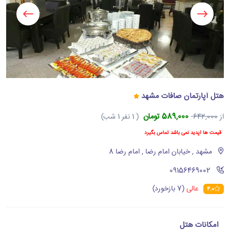
هتل آپارتمان صافات مشهد
589,000 تومان
از
642,000
( 1 نفر 1 شب)
قیمت ها آپدید نمی باشد تماس بگیرد
مشهد , خیابان امام رضا , امام رضا 8
‪09156469002‬
عالی
(7 بازخورد)
4.0
امکانات هتل