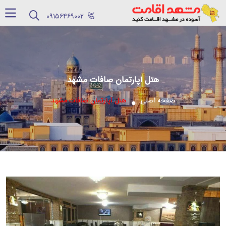
‪09156469002‬
هتل آپارتمان صافات مشهد
صفحه اصلی
هتل آپارتمان صافات مشهد