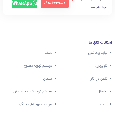
‪09156469002‬
تومان/هر شب
امکانات اتاق ها
لوازم بهداشتی
حمام
تلویزیون
سیستم تهویه مطبوع
تلفن در اتاق
مبلمان
یخچال
سیستم گرمایش و سرمایش
بالکن
سرویس بهداشتی فرنگی