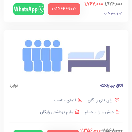
1,767,000
1,926,000
‪09156469002‬
تومان/هر شب
اتاق چهارتخته
فولبرد
وای فای رایگان
فضای مناسب
دوش و وان حمام
لوازم بهداشتی رایگان
2,356,000
2,568,000