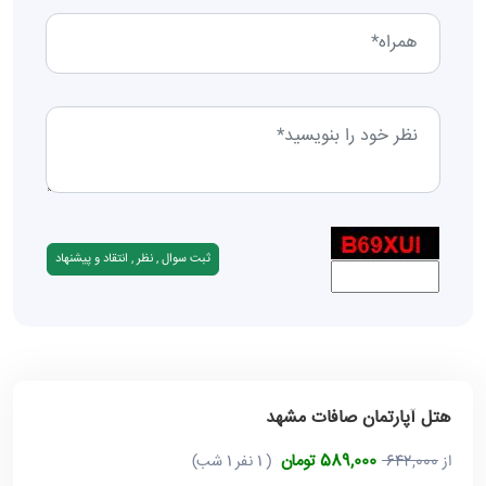
هتل آپارتمان صافات مشهد
589,000 تومان
از
642,000
( 1 نفر 1 شب)