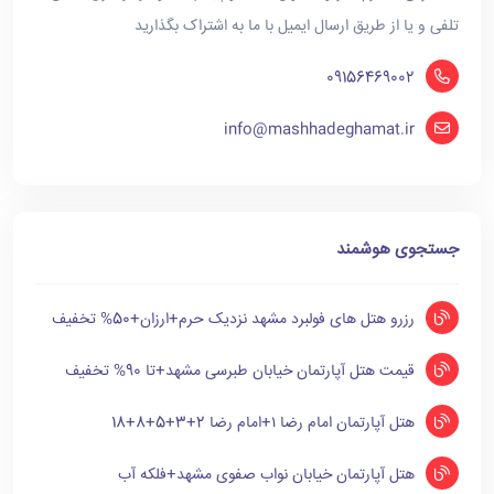
تلفی و یا از طریق ارسال ایمیل با ما به اشتراک بگذارید
09156469002
info@mashhadeghamat.ir
جستجوی هوشمند
رزرو هتل های فولبرد مشهد نزدیک حرم+ارزان+50% تخفیف
قیمت هتل آپارتمان خیابان طبرسی مشهد+تا 90% تخفیف
هتل آپارتمان امام رضا ۱+امام رضا 2+3+5+8+18
هتل آپارتمان خیابان نواب صفوی مشهد+فلکه آب