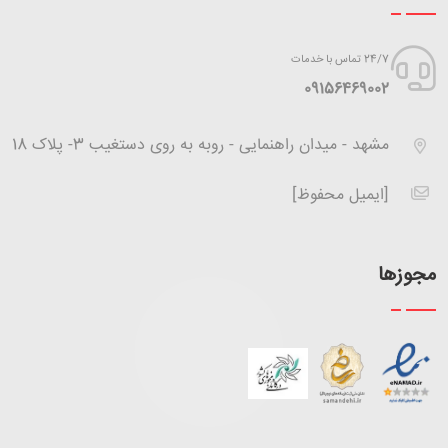
24/7 تماس با خدمات
‪09156469002
مشهد - میدان راهنمایی - روبه به روی دستغیب 3- پلاک 18
[ایمیل محفوظ]
مجوزها