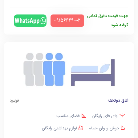
جهت قیمت دقیق تماس
‪09156469002‬
گرفته شود
اتاق دوتخته
فولبرد
وای فای رایگان
فضای مناسب
دوش و وان حمام
لوازم بهداشتی رایگان