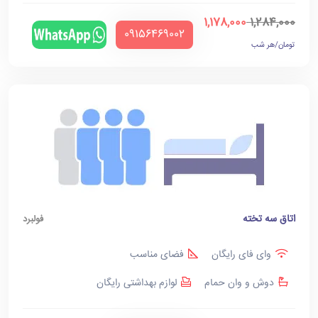
1,178,000
1,284,000
‪09156469002‬
تومان/هر شب
اتاق سه تخته
فولبرد
وای فای رایگان
فضای مناسب
دوش و وان حمام
لوازم بهداشتی رایگان