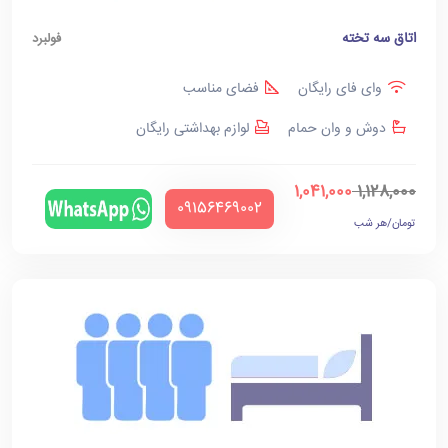
اتاق سه تخته
فولبرد
وای فای رایگان
فضای مناسب
دوش و وان حمام
لوازم بهداشتی رایگان
1,041,000
1,128,000
‪09156469002‬
تومان/هر شب