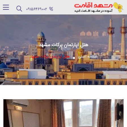
‪09156469002‬
هتل آپارتمان برکات مشهد
صفحه اصلی
هتل آپارتمان برکات مشهد