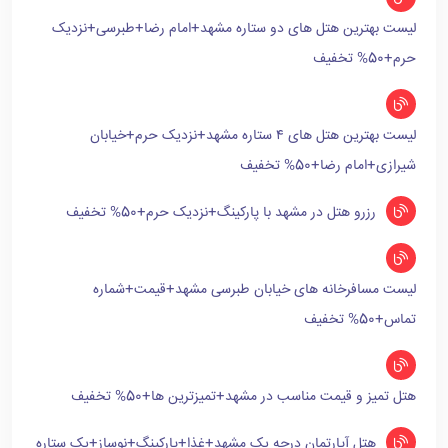
لیست بهترین هتل های دو ستاره مشهد+امام رضا+طبرسی+نزدیک
حرم+50% تخفیف
لیست بهترین هتل های ۴ ستاره مشهد+نزدیک حرم+خیابان
شیرازی+امام رضا+50% تخفیف
رزرو هتل در مشهد با پارکینگ+نزدیک حرم+50% تخفیف
لیست مسافرخانه های خیابان طبرسی مشهد+قیمت+شماره
تماس+50% تخفیف
هتل تمیز و قیمت مناسب در مشهد+تمیزترین ها+50% تخفیف
هتل آپارتمان درجه یک مشهد+غذا+پارکینگ+نوساز+یک ستاره