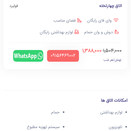
اتاق چهارتخته
فولبرد
وای فای رایگان
فضای مناسب
دوش و وان حمام
لوازم بهداشتی رایگان
1,388,000
1,504,000
‪09156469002‬
تومان/هر شب
امکانات اتاق ها
لوازم بهداشتی
حمام
تلویزیون
سیستم تهویه مطبوع