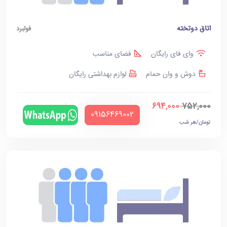
اتاق دوتخته
فولبرد
وای فای رایگان
فضای مناسب
دوش و وان حمام
لوازم بهداشتی رایگان
694,000
752,000
‪09156469002‬
تومان/هر شب