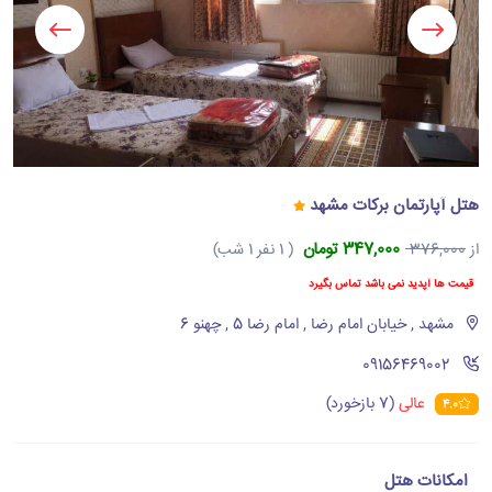
هتل آپارتمان برکات مشهد
347,000 تومان
از
376,000
( 1 نفر 1 شب)
قیمت ها آپدید نمی باشد تماس بگیرد
مشهد , خیابان امام رضا , امام رضا 5 , چهنو 6
‪09156469002‬
عالی
(7 بازخورد)
4.0
امکانات هتل