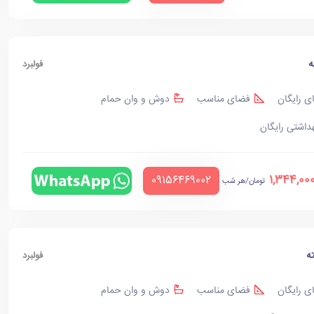
ه
فولبرد
ی رایگان
فضای مناسب
دوش و وان حمام
هداشتی رایگان
1,344,00
‪09156469002‬
تومان/هر شب
ه
فولبرد
ی رایگان
فضای مناسب
دوش و وان حمام