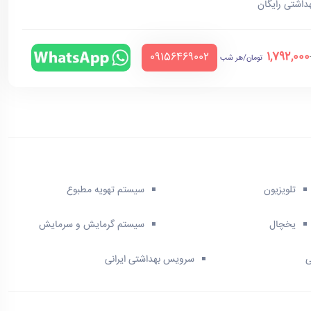
هداشتی رایگان
1,792,000
‪09156469002‬
تومان/هر شب
تلویزیون
سیستم تهویه مطبوع
یخچال
سیستم گرمایش و سرمایش
ی
سرویس بهداشتی ایرانی