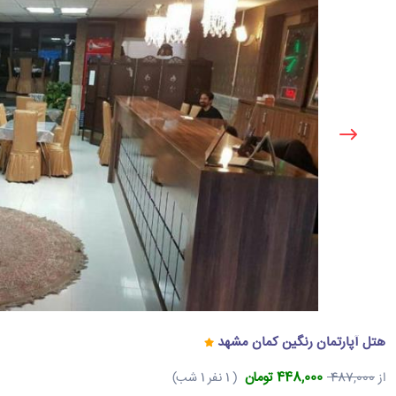
هتل آپارتمان رنگین کمان مشهد
448,000 تومان
از
487,000
( 1 نفر 1 شب)