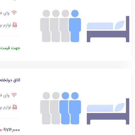
وای فا
لوازم ب
جهت قیمت د
اتاق دوتخته
وای فا
لوازم ب
0
974,000