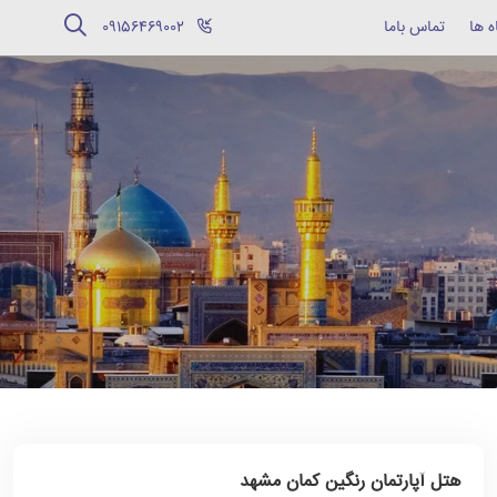
ه ها
تماس باما
‪09156469002‬
هتل آپارتمان رنگین کمان مشهد