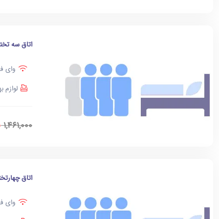
اتاق سه تخت
وای فا
لوازم ب
0
1,461,000
اتاق چهارتخت
وای فا