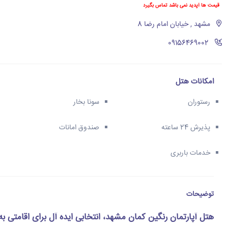
قیمت ها آپدید نمی باشد تماس بگیرد
مشهد , خیابان امام رضا 8
‪09156469002‬
امکانات هتل
رستوران
سونا بخار
پذیرش 24 ساعته
صندوق امانات
خدمات باربری
توضیحات
هتل آپارتمان رنگین کمان مشهد، انتخابی ایده آل برای اقامتی به