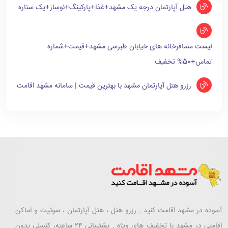
هتل آپارتمان درجه یک مشهد+غذا+پارکینگ+نوساز+یک ستاره
لیست مسافرخانه های خیابان طبرسی مشهد+قیمت+شماره
تماس+50% تخفیف
رزرو هتل آپارتمان مشهد با بهترین قیمت | سامانه مشهد اقامت
آسوده در مشهد اقامت کنید . رزرو هتل ، هتل آپارتمان ، سوئیت و اماکن
اقامتی در مشهد با تخفیف های ویژه . پشتیبانی ۲۴ ساعته، کنسلی بدون