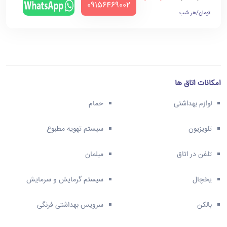
‪09156469002‬
تومان/هر شب
امکانات اتاق ها
لوازم بهداشتی
حمام
تلویزیون
سیستم تهویه مطبوع
تلفن در اتاق
مبلمان
یخچال
سیستم گرمایش و سرمایش
بالکن
سرویس بهداشتی فرنگی