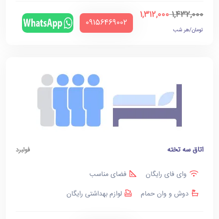
1,312,000
1,432,000
‪09156469002‬
تومان/هر شب
اتاق سه تخته
فولبرد
وای فای رایگان
فضای مناسب
دوش و وان حمام
لوازم بهداشتی رایگان