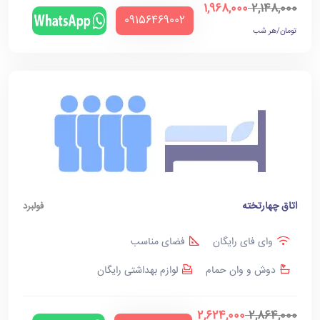
1,968,000
2,148,000
‪09156469002‬
تومان/هر شب
اتاق چهارتخته
فولبرد
وای فای رایگان
فضای مناسب
دوش و وان حمام
لوازم بهداشتی رایگان
2,624,000
2,864,000