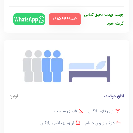
جهت قیمت دقیق تماس
‪09156469002‬
گرفته شود
اتاق دوتخته
فولبرد
وای فای رایگان
فضای مناسب
دوش و وان حمام
لوازم بهداشتی رایگان