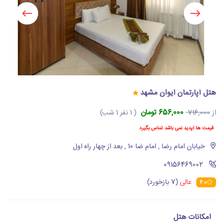
هتل آپارتمان ایوان مشهد
656,000 تومان
از
716,000
( 1 نفر 1 شب)
قیمت ها آپدید نمی باشد تماس بگیرد
خیابان امام رضا , امام ضا 10 , بعد از چهار راه اول
‪09156469002‬
عالی
(7 بازخورد)
4.0
امکانات هتل