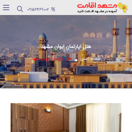
‪09156469002‬
هتل آپارتمان ایوان مشهد
صفحه اصلی
هتل آپارتمان ایوان مشهد