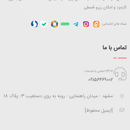
کارمزد و امکان رزرو قسطی
شبکه های اجتماعی:
تماس با ما
24/7 تماس با خدمات
‪09156469002
مشهد - میدان راهنمایی - روبه به روی دستغیب 3- پلاک 18
[ایمیل محفوظ]