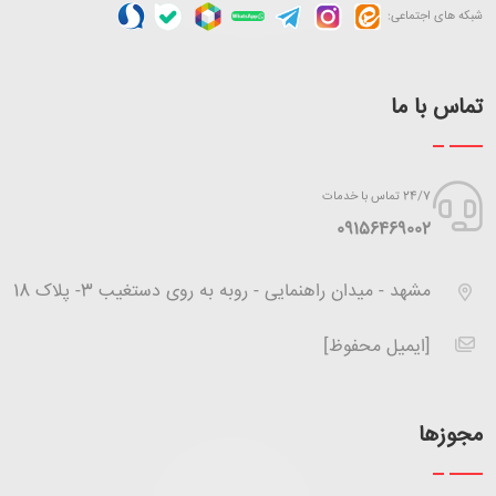
شبکه های اجتماعی:
تماس با ما
24/7 تماس با خدمات
‪09156469002
مشهد - میدان راهنمایی - روبه به روی دستغیب 3- پلاک 18
[ایمیل محفوظ]
مجوزها