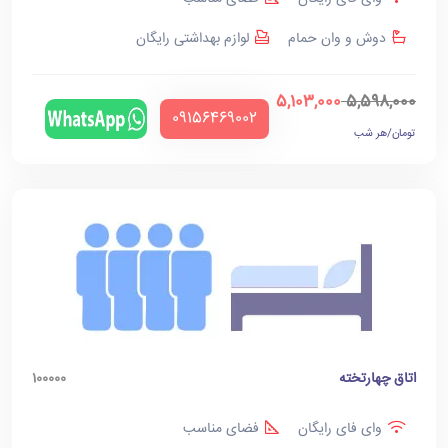
دوش و وان حمام
لوازم بهداشتی رایگان
5,103,000
5,598,000
‪09156469002‬
تومان/هر شب
اتاق چهارتخته
100000
وای فای رایگان
فضای مناسب