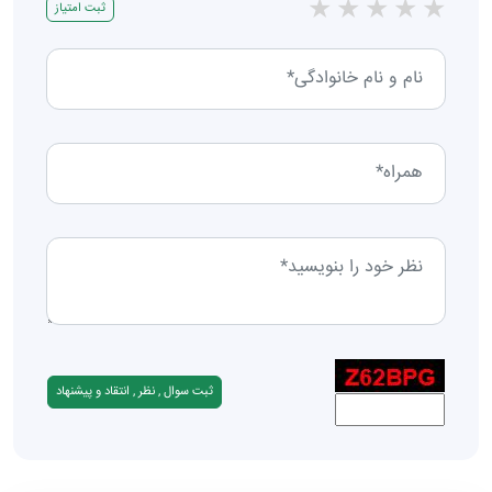
★
★
★
★
★
ثبت امتیاز