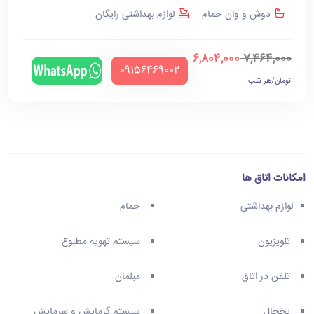
دوش و وان حمام
لوازم بهداشتی رایگان
6,804,000
7,464,000
‪09156469002‬
تومان/هر شب
امکانات اتاق ها
لوازم بهداشتی
حمام
تلویزیون
سیستم تهویه مطبوع
تلفن در اتاق
مبلمان
یخچال
سیستم گرمایش و سرمایش