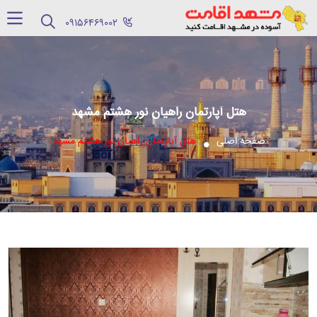
‪09156469002‬
هتل آپارتمان راهیان نور هشتم مشهد
صفحه اصلی
هتل آپارتمان راهیان نور هشتم مشهد