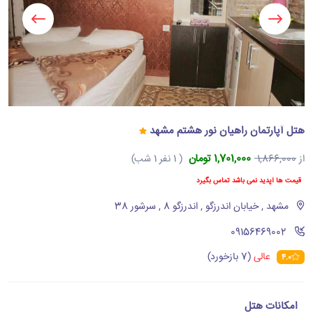
هتل آپارتمان راهیان نور هشتم مشهد
1,701,000 تومان
از
1,866,000
( 1 نفر 1 شب)
قیمت ها آپدید نمی باشد تماس بگیرد
مشهد , خیابان اندرزگو , اندرزگو 8 , سرشور 38
‪09156469002‬
عالی
(7 بازخورد)
4.0
امکانات هتل