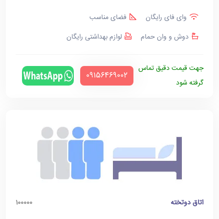
وای فای رایگان
فضای مناسب
دوش و وان حمام
لوازم بهداشتی رایگان
جهت قیمت دقیق تماس
‪09156469002‬
گرفته شود
اتاق دوتخته
100000