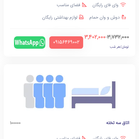
وای فای رایگان
فضای مناسب
دوش و وان حمام
لوازم بهداشتی رایگان
3,402,000
3,732,000
‪09156469002‬
تومان/هر شب
اتاق سه تخته
100000
وای فای رایگان
فضای مناسب