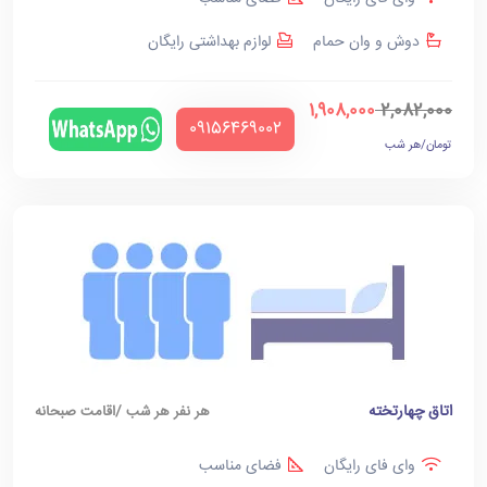
دوش و وان حمام
لوازم بهداشتی رایگان
1,908,000
2,082,000
‪09156469002‬
تومان/هر شب
اتاق چهارتخته
هر نفر هر شب /اقامت صبحانه
وای فای رایگان
فضای مناسب