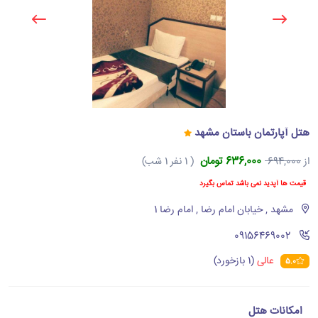
هتل آپارتمان باستان مشهد
636,000 تومان
از
694,000
( 1 نفر 1 شب)
قیمت ها آپدید نمی باشد تماس بگیرد
مشهد , خیابان امام رضا , امام رضا 1
‪09156469002‬
عالی
(1 بازخورد)
5.0
امکانات هتل