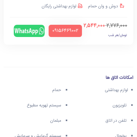
دوش و وان حمام
لوازم بهداشتی رایگان
2,544,000
2,776,000
‪09156469002‬
تومان/هر شب
امکانات اتاق ها
لوازم بهداشتی
حمام
تلویزیون
سیستم تهویه مطبوع
تلفن در اتاق
مبلمان
یخچال
سیستم گرمایش و سرمایش