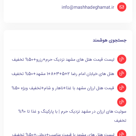
info@mashhadeghamat.ir
جستجوی هوشمند
لیست قیمت هتل های مشهد نزدیک حرم+رزرو+50% تخفیف
هتل های خیابان امام رضا 2+5+3+8+1 مشهد+50% تخفیف
قیمت هتل ارزان مشهد با غذا+ناهار و شام+تخفیف ویژه 50%
سوئیت های ارزان در مشهد نزدیک حرم | با پارکینگ و غذا تا 90%
تخفیف
لیست هتل های مشهد با قیمت مناسب+دولتی+50% تخفیف