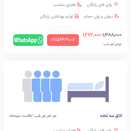
وای فای رایگان
فضای مناسب
دوش و وان حمام
لوازم بهداشتی رایگان
1,272,000
1,388,000
‪09156469002‬
تومان/هر شب
اتاق سه تخته
هر نفر هر شب /اقامت صبحانه
وای فای رایگان
فضای مناسب