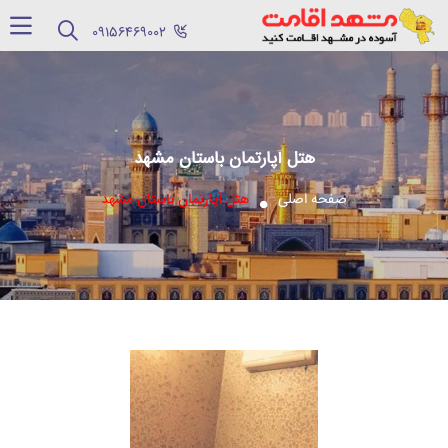
‪09156469002‬
هتل آپارتمان باستان مشهد
صفحه اصلی
هتل آپارتمان باستان مشهد