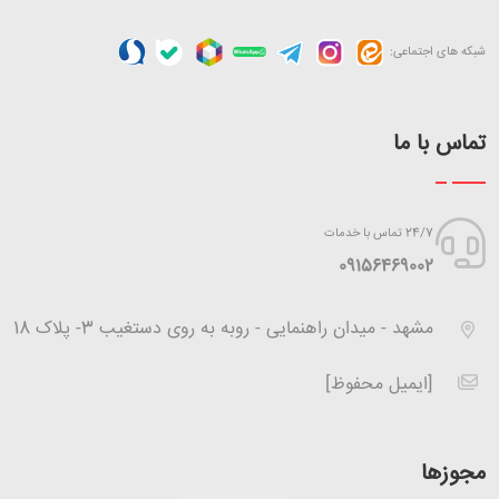
شبکه های اجتماعی:
تماس با ما
24/7 تماس با خدمات
‪09156469002
مشهد - میدان راهنمایی - روبه به روی دستغیب 3- پلاک 18
[ایمیل محفوظ]
مجوزها