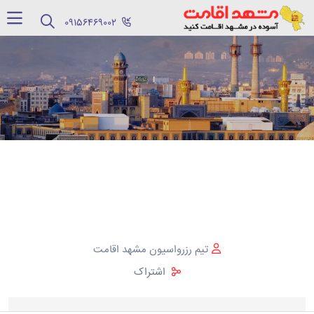
‪09156469002‬
تیم رزرواسیون مشهد اقامت
اشتراک